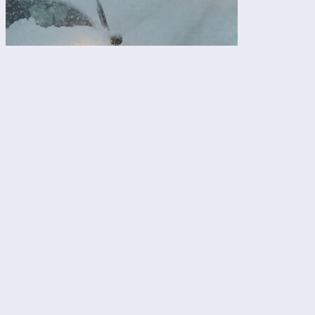
7 месяцев
назад
Движение полностью парализовано
на некоторых участках МКАД
Движение полностью парализовано на некоторых участках
МКАД из-за снежного шторма. От Химок до
Красногорска...
Далее